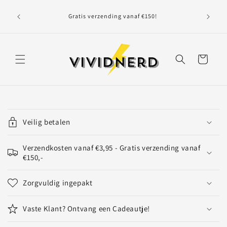
Meteen
Maand
naar de
Gratis verzending vanaf €150!
volgend
content
Winkelwagen
I
n
Veilig betalen
k
l
Verzendkosten vanaf €3,95 - Gratis verzending vanaf
a
€150,-
p
b
Zorgvuldig ingepakt
a
r
Vaste Klant? Ontvang een Cadeautje!
e