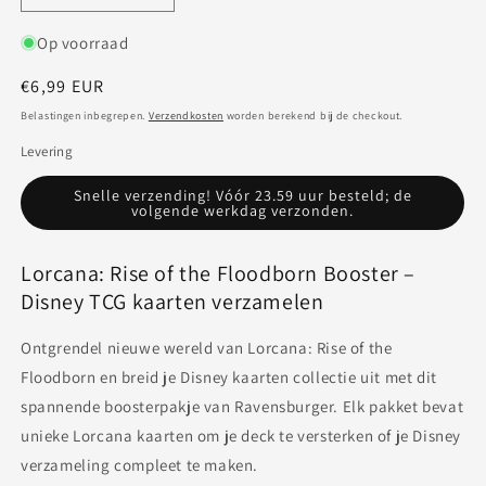
verlagen
verhogen
voor
voor
Op voorraad
Lorcana:
Lorcana:
Normale
€6,99 EUR
Rise
Rise
of
of
prijs
Belastingen inbegrepen.
Verzendkosten
worden berekend bij de checkout.
the
the
Levering
Floodborn
Floodborn
Booster
Booster
Snelle verzending! Vóór 23.59 uur besteld; de
volgende werkdag verzonden.
Lorcana: Rise of the Floodborn Booster –
Disney TCG kaarten verzamelen
Ontgrendel nieuwe wereld van Lorcana: Rise of the
Floodborn en breid je Disney kaarten collectie uit met dit
spannende boosterpakje van Ravensburger. Elk pakket bevat
unieke Lorcana kaarten om je deck te versterken of je Disney
verzameling compleet te maken.