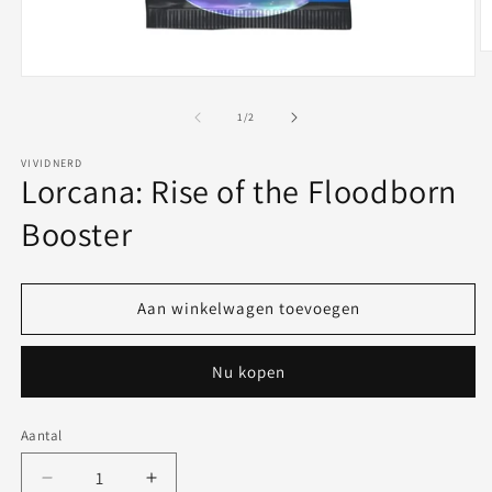
M
2
Media
o
1
in
openen
van
1
/
2
m
in
modaal
VIVIDNERD
Lorcana: Rise of the Floodborn
Booster
Aan winkelwagen toevoegen
Nu kopen
Aantal
Aantal
Aantal