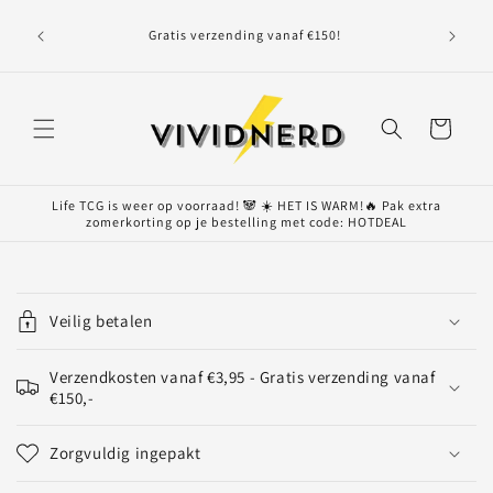
Meteen
Maand
naar de
Gratis verzending vanaf €150!
volgend
content
Winkelwagen
Life TCG is weer op voorraad! 🐼 ☀️ HET IS WARM!🔥 Pak extra
zomerkorting op je bestelling met code: HOTDEAL
I
n
Veilig betalen
k
l
Verzendkosten vanaf €3,95 - Gratis verzending vanaf
a
€150,-
p
b
Zorgvuldig ingepakt
a