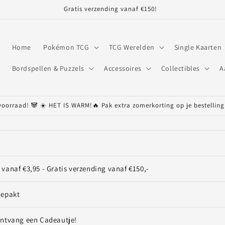
Gratis verzending vanaf €150!
Home
Pokémon TCG
TCG Werelden
Single Kaarten
Bordspellen & Puzzels
Accessoires
Collectibles
A
 voorraad! 🐼 ☀️ HET IS WARM!🔥 Pak extra zomerkorting op je bestelli
vanaf €3,95 - Gratis verzending vanaf €150,-
gepakt
Ontvang een Cadeautje!