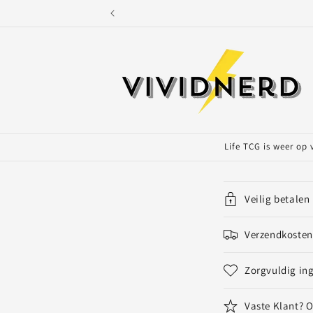
Meteen
naar de
content
Life TCG is weer op
I
Veilig betalen
n
k
Verzendkosten 
l
Zorgvuldig in
a
p
Vaste Klant? 