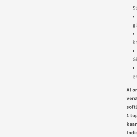
St
g
k
G
g
Al o
vers
soft
1 to
kaar
Indi