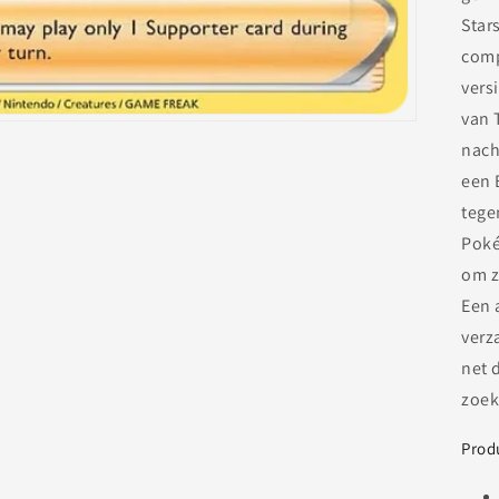
Star
comp
vers
van 
nach
een 
tege
Poké
om z
Een 
verz
net 
zoek
Prod