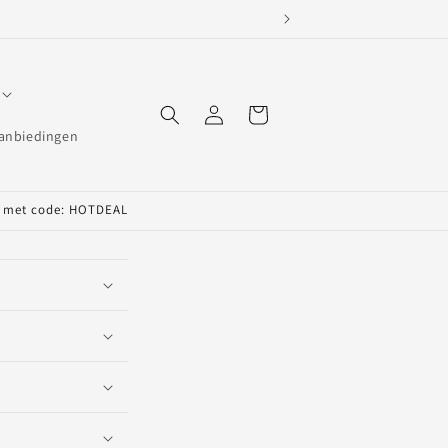
Maandag t/m v
Inloggen
Winkelwagen
anbiedingen
ng met code: HOTDEAL