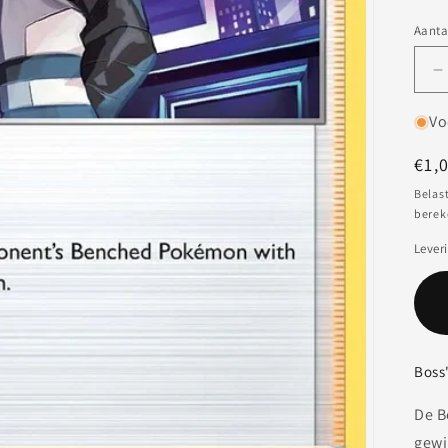
Aanta
A
v
v
Vo
P
B
Nor
€1,
O
prij
Belas
H
berek
#
B
Lever
S
Boss'
De B
gewi