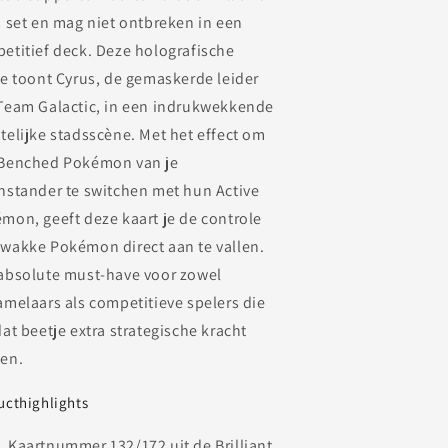
s set en mag niet ontbreken in een
etitief deck. Deze holografische
ie toont Cyrus, de gemaskerde leider
Team Galactic, in een indrukwekkende
telijke stadsscène. Met het effect om
Benched Pokémon van je
nstander te switchen met hun Active
mon, geeft deze kaart je de controle
wakke Pokémon direct aan te vallen.
absolute must-have voor zowel
amelaars als competitieve spelers die
dat beetje extra strategische kracht
en.
ucthighlights
Kaartnummer 132/172 uit de Brilliant