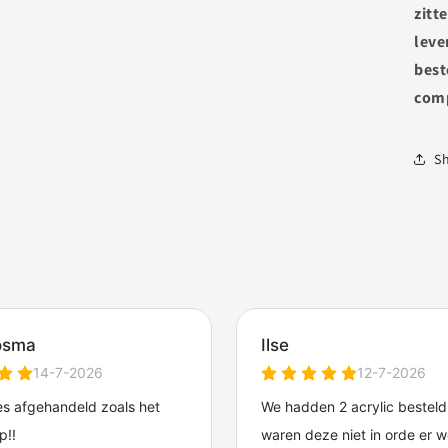
zitt
leve
best
comp
S