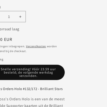
l
antal
Aantal
erlagen
verhogen
oor
voor
orraad laag
okémon
Pokémon
oss&#39;s
Boss&#39;s
male
00 EUR
rders
Orders
s
tingen inbegrepen.
Verzendkosten
worden
olo
Holo
end bij de checkout.
132/172
#132/172
rilliant
Brilliant
ing
tars
Stars
Snelle verzending! Vóór 23.59 uur
besteld; de volgende werkdag
verzonden.
s Orders Holo #132/172 - Brilliant Stars
oss's Orders Holo is een van de meest
lde Supporter kaarten uit de Brilliant