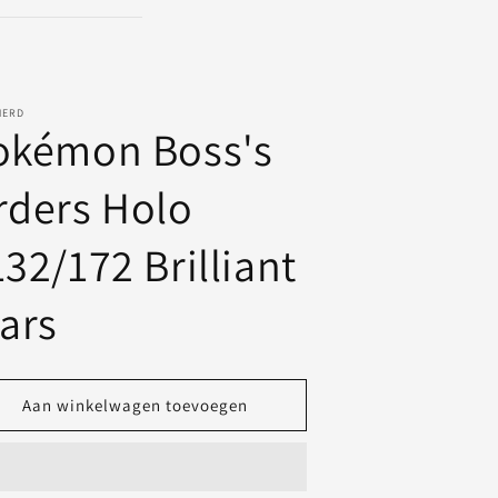
NERD
okémon Boss's
rders Holo
32/172 Brilliant
tars
Aan winkelwagen toevoegen