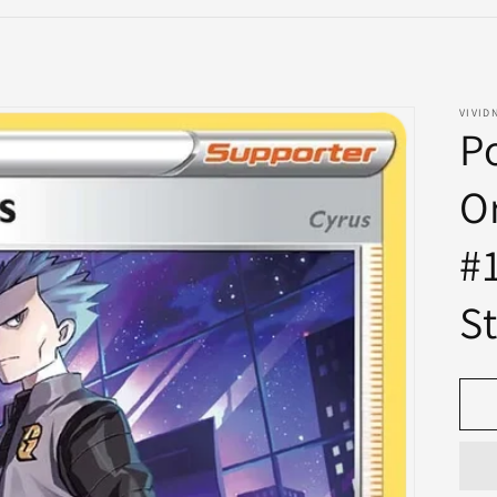
VIVID
P
O
#1
S